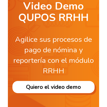
Video Demo
QUPOS RRHH
Agilice sus procesos de
pago de nómina y
reportería con el módulo
RRHH
Quiero el video demo