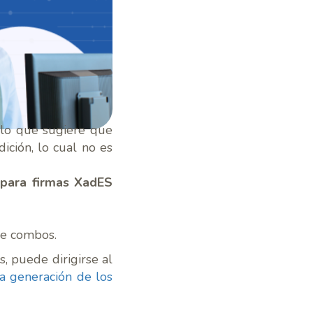
, lo que sugiere que
ición, lo cual no es
para firmas XadES
de combos.
, puede dirigirse al
la generación de los