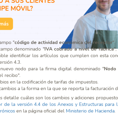
campo "
código de actividad económica del receptor
".
 campo denominado "
IVA cobrado a nivel de fábrica
"
ible identificar los artículos que cumplen con esta cond
ersión 4.3.
 nuevo nodo para la firma digital denominado "
Nodo 
l recibo".
ios en la codificación de tarifas de impuestos.
cambios a la forma en la que se reporta la facturación 
 detalle cuáles son los cambios y adiciones propuestos
r de la versión 4.4 de los Anexos y Estructuras para 
rónicos
en la página oficial del
Ministerio de Hacienda
.